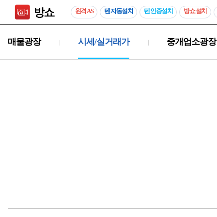
원격 AS
텐 자동설치
텐 인증설치
방쇼 설치
매물광장
시세/실거래가
중개업소광장
|
|